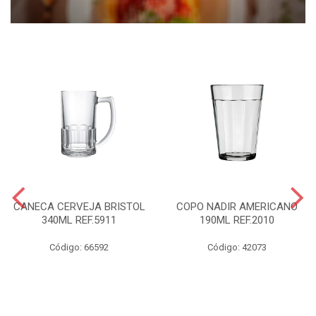
CANECA CERVEJA BRISTOL
COPO NADIR AMERICANO
340ML REF.5911
190ML REF.2010
Código: 66592
Código: 42073