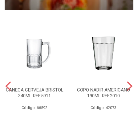
CANECA CERVEJA BRISTOL
COPO NADIR AMERICANO
340ML REF.5911
190ML REF.2010
Código: 66592
Código: 42073