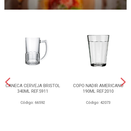
CANECA CERVEJA BRISTOL
COPO NADIR AMERICANO
340ML REF.5911
190ML REF.2010
Código: 66592
Código: 42073