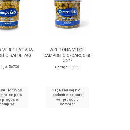
 VERDE FATIADA
AZEITONA VERDE
ELO BALDE 2KG
CAMP.BELO C/CAROC.BD
2KG*
digo: 56706
Código: 56663
 seu login ou
Faça seu login ou
stre-se para
cadastre-se para
r preços e
ver preços e
comprar
comprar