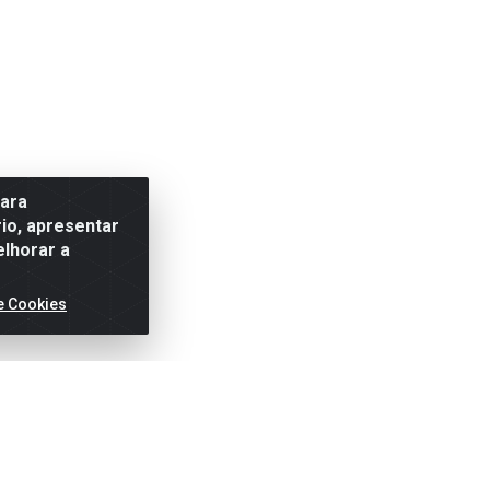
para
io, apresentar
elhorar a
e Cookies