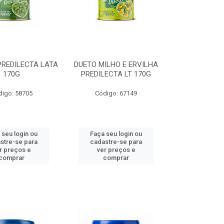
PREDILECTA LATA
DUETO MILHO E ERVILHA
170G
PREDILECTA LT 170G
digo: 58705
Código: 67149
 seu login ou
Faça seu login ou
stre-se para
cadastre-se para
r preços e
ver preços e
comprar
comprar