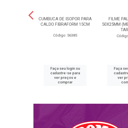
BURGUER H01
CUMBUCA DE ISOPOR PARA
FILME PA
ULTRATHERM
CALDO FIBRAFORM 15CM
50X25MM (ME
TA
o: 51763
Código: 56385
Código
u login ou
Faça seu login ou
Faça seu
e-se para
cadastre-se para
cadastr
reços e
ver preços e
ver p
mprar
comprar
com