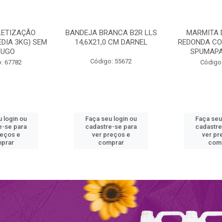
LETIZAÇÃO
BANDEJA BRANCA B2R LLS
MARMITA 
DIA 3KG) SEM
14,6X21,0 CM DARNEL
REDONDA CO
RUGO
SPUMAPA
Código: 55672
: 67782
Código
 login ou
Faça seu login ou
Faça seu
e-se para
cadastre-se para
cadastre
reços e
ver preços e
ver pr
prar
comprar
com