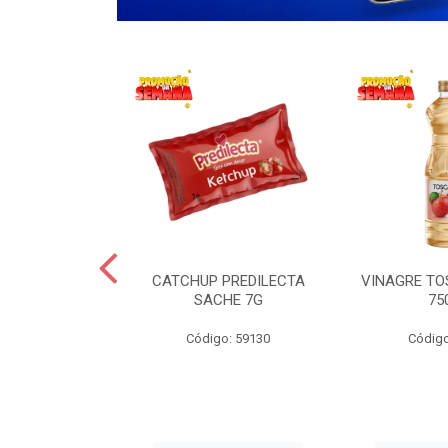
 LANCHERO
CATCHUP PREDILECTA
VINAGRE T
AO 3KG
SACHE 7G
75
o: 59194
Código: 59130
Código