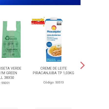
ISETA VERDE
CREME DE LEITE
COPO PL
I'M GREEN
PIRACANJUBA TP 1,03KG
CRISTA
LL 38X50
TRANSPARE
200
Código: 50513
: 59201
Código: