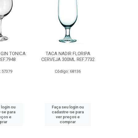
 GIN TONICA
TACA NADIR FLORIPA
CANECA CERV
EF.7948
CERVEJA 300ML REF.7732
340ML R
: 57379
Código: 68136
Código:
 login ou
Faça seu login ou
Faça seu 
-se para
cadastre-se para
cadastre
eços e
ver preços e
ver pr
prar
comprar
comp