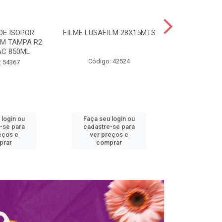
DE ISOPOR
FILME LUSAFILM 28X15MTS
MARMITA ISO
M TAMPA R2
COM TAMPA 
C 850ML
SPUM
Código: 42524
: 54367
Código:
 login ou
Faça seu login ou
Faça seu 
-se para
cadastre-se para
cadastre
eços e
ver preços e
ver pr
prar
comprar
comp