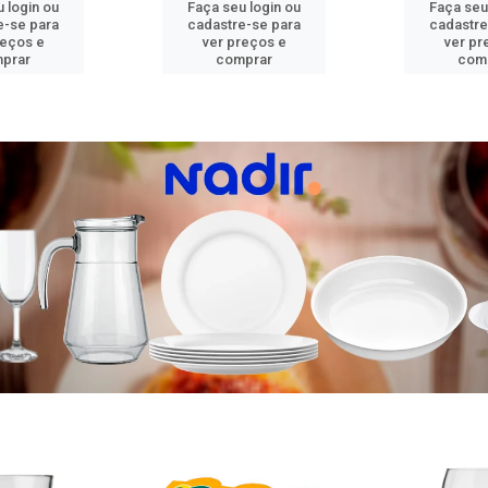
 login ou
Faça seu login ou
Faça seu
e-se para
cadastre-se para
cadastre
reços e
ver preços e
ver pr
prar
comprar
com