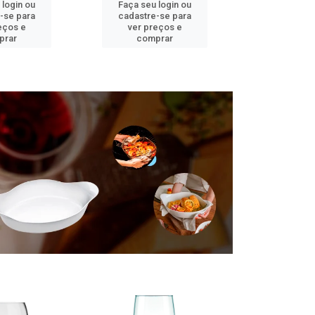
 login ou
Faça seu login ou
Faça seu 
-se para
cadastre-se para
cadastre
eços e
ver preços e
ver pr
prar
comprar
comp