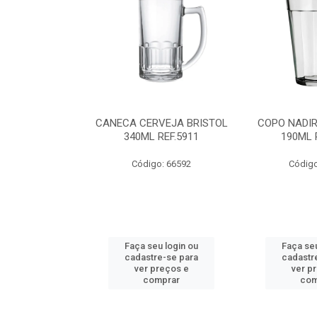
IR FLORIPA
CANECA CERVEJA BRISTOL
COPO NADI
0ML REF.7732
340ML REF.5911
190ML 
o: 68136
Código: 66592
Código
u login ou
Faça seu login ou
Faça seu
e-se para
cadastre-se para
cadastr
reços e
ver preços e
ver p
mprar
comprar
com