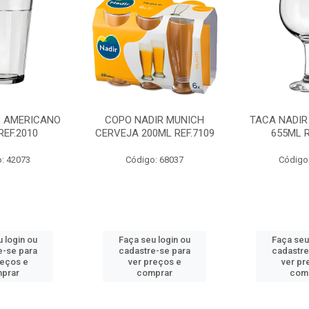
R AMERICANO
COPO NADIR MUNICH
TACA NADIR
REF.2010
CERVEJA 200ML REF.7109
655ML R
: 42073
Código: 68037
Código
 login ou
Faça seu login ou
Faça seu
e-se para
cadastre-se para
cadastre
reços e
ver preços e
ver pr
prar
comprar
com