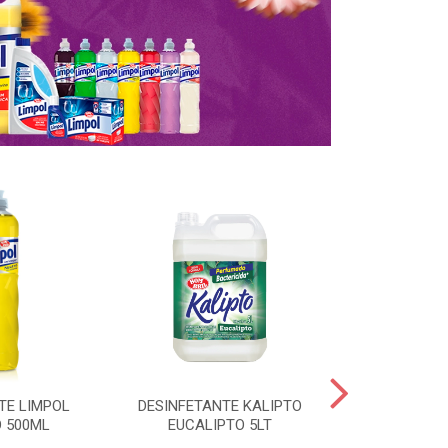
TE LIMPOL
DESINFETANTE KALIPTO
SAPOLIO R
 500ML
EUCALIPTO 5LT
CLORO