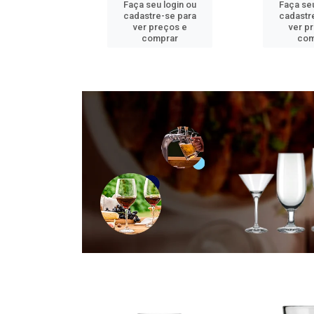
u login ou
Faça seu login ou
Faça seu
e-se para
cadastre-se para
cadastr
reços e
ver preços e
ver p
mprar
comprar
com