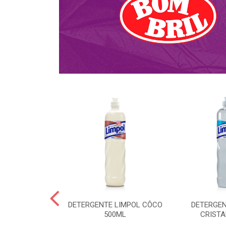
NTE KALIPTO
DETERGENTE LIMPOL CÔCO
DETERGEN
DA 750ML
500ML
CRISTA