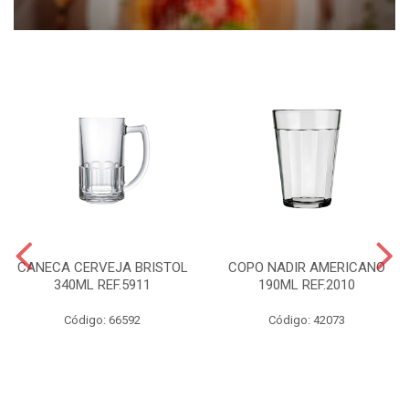
CANECA CERVEJA BRISTOL
COPO NADIR AMERICANO
340ML REF.5911
190ML REF.2010
Código: 66592
Código: 42073