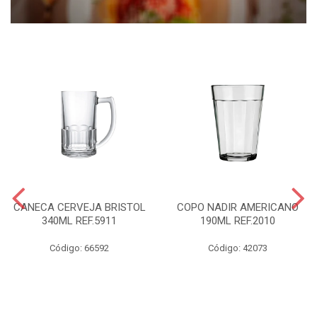
CANECA CERVEJA BRISTOL
COPO NADIR AMERICANO
340ML REF.5911
190ML REF.2010
Código: 66592
Código: 42073