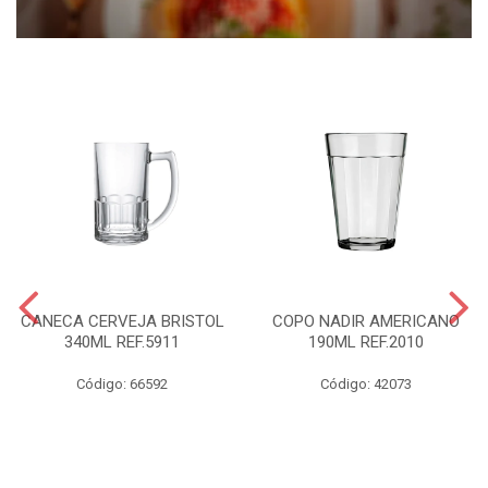
CANECA CERVEJA BRISTOL
COPO NADIR AMERICANO
340ML REF.5911
190ML REF.2010
Código: 66592
Código: 42073