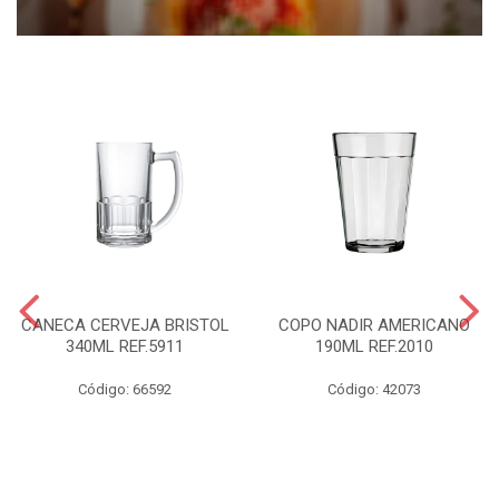
CANECA CERVEJA BRISTOL
COPO NADIR AMERICANO
340ML REF.5911
190ML REF.2010
Código: 66592
Código: 42073