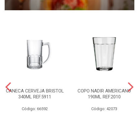
CANECA CERVEJA BRISTOL
COPO NADIR AMERICANO
340ML REF.5911
190ML REF.2010
Código: 66592
Código: 42073