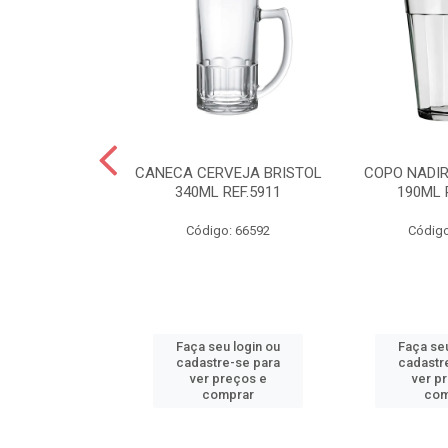
R AMERICANO
CANECA CERVEJA BRISTOL
COPO NADI
L REF.2310
340ML REF.5911
190ML 
o: 66590
Código: 66592
Código
u login ou
Faça seu login ou
Faça seu
e-se para
cadastre-se para
cadastr
reços e
ver preços e
ver p
mprar
comprar
com