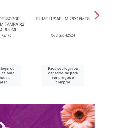
DE ISOPOR
FILME LUSAFILM 28X15MTS
MARMITA ISO
M TAMPA R2
COM TAMPA 
C 850ML
SPUM
Código: 42524
: 54367
Código:
 login ou
Faça seu login ou
Faça seu 
-se para
cadastre-se para
cadastre
eços e
ver preços e
ver pr
prar
comprar
comp