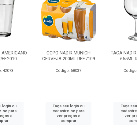
R AMERICANO
COPO NADIR MUNICH
TACA NADIR
REF.2010
CERVEJA 200ML REF.7109
655ML R
: 42073
Código: 68037
Código
 login ou
Faça seu login ou
Faça seu
e-se para
cadastre-se para
cadastre
reços e
ver preços e
ver pr
prar
comprar
com