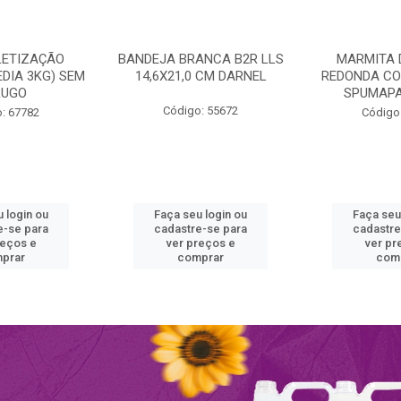
LETIZAÇÃO
BANDEJA BRANCA B2R LLS
MARMITA 
DIA 3KG) SEM
14,6X21,0 CM DARNEL
REDONDA CO
RUGO
SPUMAPA
Código: 55672
: 67782
Código
 login ou
Faça seu login ou
Faça seu
e-se para
cadastre-se para
cadastre
reços e
ver preços e
ver pr
prar
comprar
com