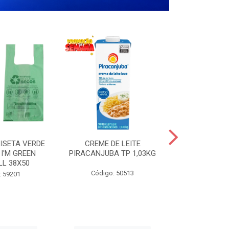
ISETA VERDE
CREME DE LEITE
COPO PL
I'M GREEN
PIRACANJUBA TP 1,03KG
CRISTA
LL 38X50
TRANSPARE
200
Código: 50513
: 59201
Código: