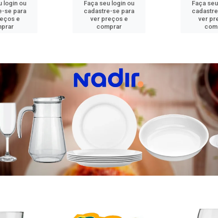
 login ou
Faça seu login ou
Faça seu
e-se para
cadastre-se para
cadastre
reços e
ver preços e
ver pr
prar
comprar
com