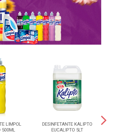
TE LIMPOL
DESINFETANTE KALIPTO
SAPOLIO R
 500ML
EUCALIPTO 5LT
CLORO