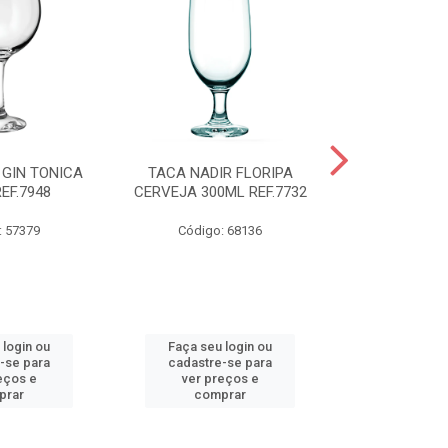
 GIN TONICA
TACA NADIR FLORIPA
TIGELA NADI
EF.7948
CERVEJA 300ML REF.7732
COM TAMP
REF.
: 57379
Código: 68136
Código:
 login ou
Faça seu login ou
Faça seu 
-se para
cadastre-se para
cadastre
eços e
ver preços e
ver pr
prar
comprar
comp