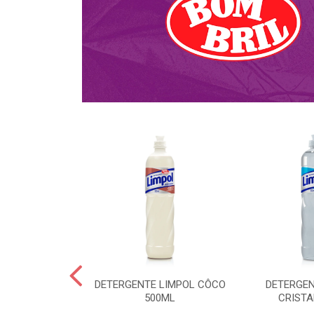
NTE KALIPTO
DETERGENTE LIMPOL CÔCO
DETERGEN
DA 750ML
500ML
CRISTA