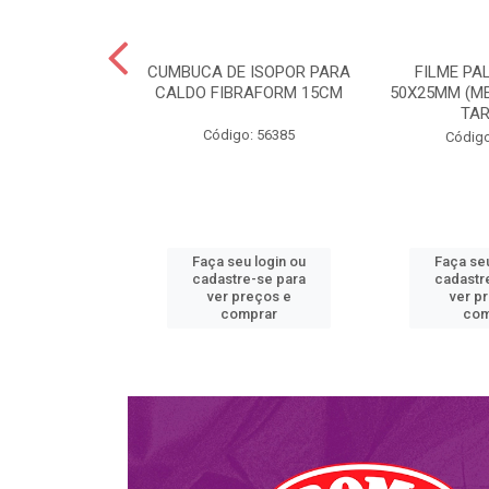
BURGUER H01
CUMBUCA DE ISOPOR PARA
FILME PA
ULTRATHERM
CALDO FIBRAFORM 15CM
50X25MM (ME
TA
o: 51763
Código: 56385
Código
u login ou
Faça seu login ou
Faça seu
e-se para
cadastre-se para
cadastr
reços e
ver preços e
ver p
mprar
comprar
com