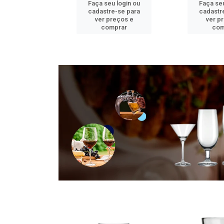
u login ou
Faça seu login ou
Faça seu
e-se para
cadastre-se para
cadastr
reços e
ver preços e
ver p
mprar
comprar
com