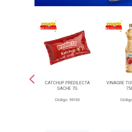
 LANCHERO
CATCHUP PREDILECTA
VINAGRE T
AO 3KG
SACHE 7G
75
o: 59194
Código: 59130
Código