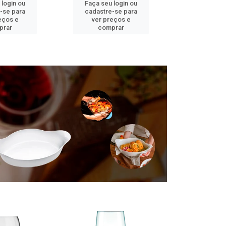
 login ou
Faça seu login ou
Faça seu 
-se para
cadastre-se para
cadastre
eços e
ver preços e
ver pr
prar
comprar
comp