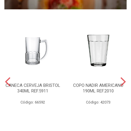
CANECA CERVEJA BRISTOL
COPO NADIR AMERICANO
340ML REF.5911
190ML REF.2010
Código: 66592
Código: 42073