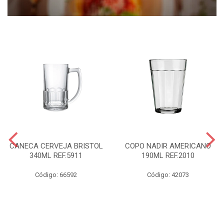
CANECA CERVEJA BRISTOL
COPO NADIR AMERICANO
340ML REF.5911
190ML REF.2010
Código: 66592
Código: 42073