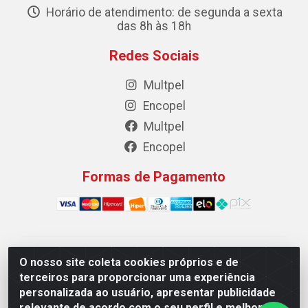
Horário de atendimento: de segunda a sexta
das 8h às 18h
Redes Sociais
Multpel
Encopel
Multpel
Encopel
Formas de Pagamento
Multpel Comercio de Papeis e Embalagens LTDA - Rua
O nosso site coleta cookies próprios e de
Antônio Pedro Carleto, 56 – Vila Rica, Cachoeiro de
terceiros para proporcionar uma experiência
Itapemirim/ES -CEP 29301-200 - CNPJ
personalizada ao usuário, apresentar publicidade
02.262.785/0001-04
relevante de acordo com o seu perfil e melhorar a