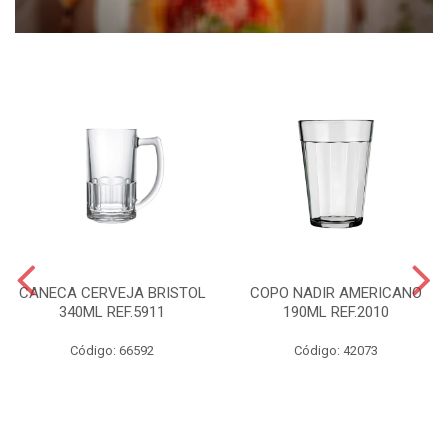
CANECA CERVEJA BRISTOL
COPO NADIR AMERICANO
340ML REF.5911
190ML REF.2010
Código: 66592
Código: 42073