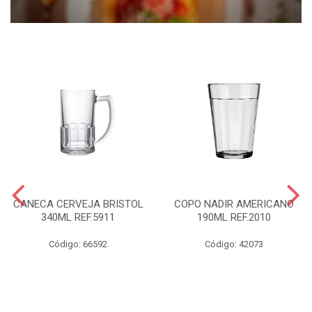
CANECA CERVEJA BRISTOL
COPO NADIR AMERICANO
340ML REF.5911
190ML REF.2010
Código: 66592
Código: 42073