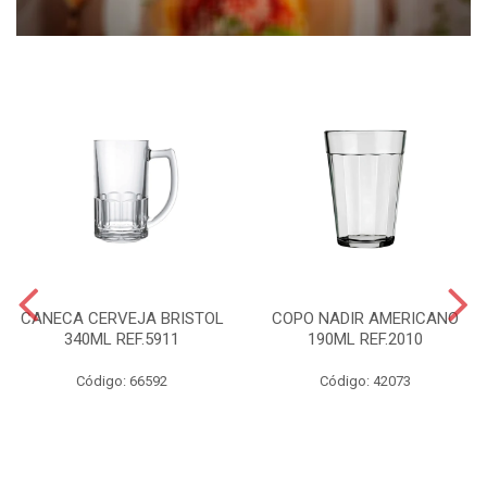
CANECA CERVEJA BRISTOL
COPO NADIR AMERICANO
340ML REF.5911
190ML REF.2010
Código: 66592
Código: 42073