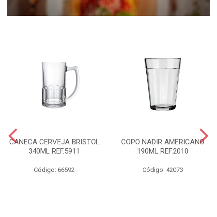
CANECA CERVEJA BRISTOL
COPO NADIR AMERICANO
340ML REF.5911
190ML REF.2010
Código: 66592
Código: 42073