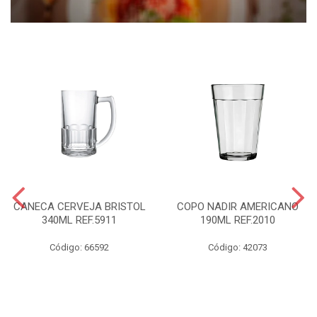
CANECA CERVEJA BRISTOL
COPO NADIR AMERICANO
340ML REF.5911
190ML REF.2010
Código: 66592
Código: 42073