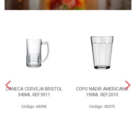
CANECA CERVEJA BRISTOL
COPO NADIR AMERICANO
340ML REF.5911
190ML REF.2010
Código: 66592
Código: 42073