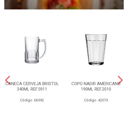
CANECA CERVEJA BRISTOL
COPO NADIR AMERICANO
340ML REF.5911
190ML REF.2010
Código: 66592
Código: 42073