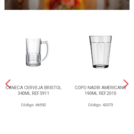
CANECA CERVEJA BRISTOL
COPO NADIR AMERICANO
340ML REF.5911
190ML REF.2010
Código: 66592
Código: 42073