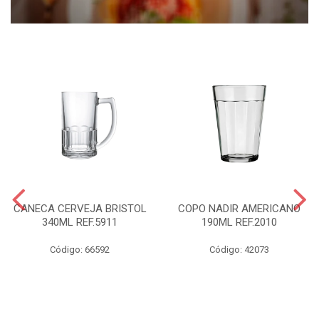
CANECA CERVEJA BRISTOL
COPO NADIR AMERICANO
340ML REF.5911
190ML REF.2010
Código: 66592
Código: 42073