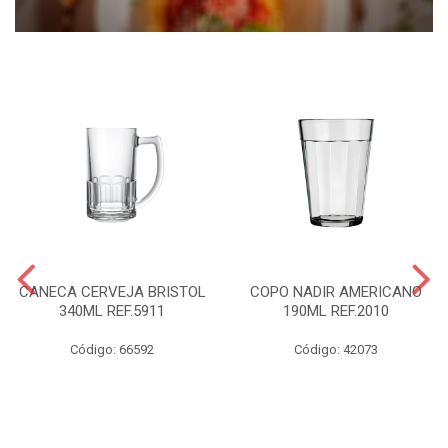
CANECA CERVEJA BRISTOL
COPO NADIR AMERICANO
340ML REF.5911
190ML REF.2010
Código: 66592
Código: 42073