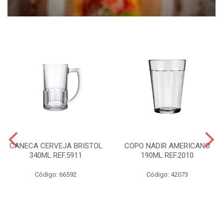
CANECA CERVEJA BRISTOL
COPO NADIR AMERICANO
340ML REF.5911
190ML REF.2010
Código: 66592
Código: 42073