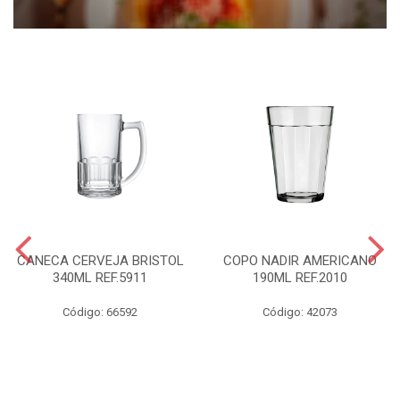
CANECA CERVEJA BRISTOL
COPO NADIR AMERICANO
340ML REF.5911
190ML REF.2010
Código: 66592
Código: 42073