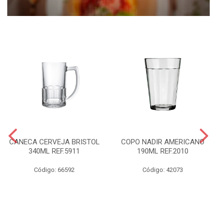
CANECA CERVEJA BRISTOL
COPO NADIR AMERICANO
340ML REF.5911
190ML REF.2010
Código: 66592
Código: 42073