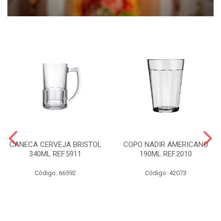
CANECA CERVEJA BRISTOL
COPO NADIR AMERICANO
340ML REF.5911
190ML REF.2010
Código: 66592
Código: 42073