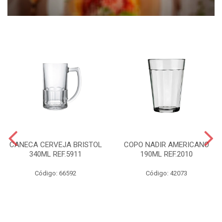
CANECA CERVEJA BRISTOL
COPO NADIR AMERICANO
340ML REF.5911
190ML REF.2010
Código: 66592
Código: 42073