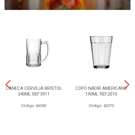
CANECA CERVEJA BRISTOL
COPO NADIR AMERICANO
340ML REF.5911
190ML REF.2010
Código: 66592
Código: 42073