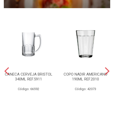
CANECA CERVEJA BRISTOL
COPO NADIR AMERICANO
340ML REF.5911
190ML REF.2010
Código: 66592
Código: 42073