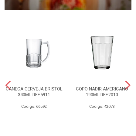
CANECA CERVEJA BRISTOL
COPO NADIR AMERICANO
340ML REF.5911
190ML REF.2010
Código: 66592
Código: 42073