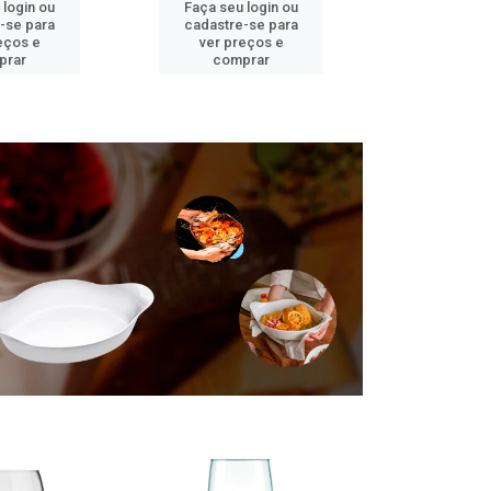
 login ou
Faça seu login ou
Faça seu 
-se para
cadastre-se para
cadastre
eços e
ver preços e
ver pr
prar
comprar
comp