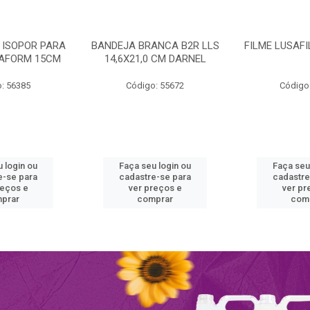
 ISOPOR PARA
BANDEJA BRANCA B2R LLS
FILME LUSAF
RAFORM 15CM
14,6X21,0 CM DARNEL
: 56385
Código: 55672
Código
 login ou
Faça seu login ou
Faça seu
e-se para
cadastre-se para
cadastre
reços e
ver preços e
ver pr
prar
comprar
com