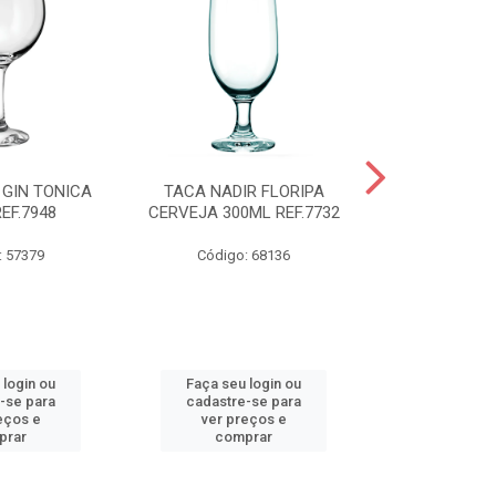
 GIN TONICA
TACA NADIR FLORIPA
TIGELA NADI
EF.7948
CERVEJA 300ML REF.7732
COM TAMP
REF.
: 57379
Código: 68136
Código:
 login ou
Faça seu login ou
Faça seu 
-se para
cadastre-se para
cadastre
eços e
ver preços e
ver pr
prar
comprar
comp