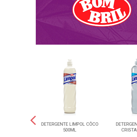
NTE KALIPTO
DETERGENTE LIMPOL CÔCO
DETERGEN
DA 750ML
500ML
CRISTA