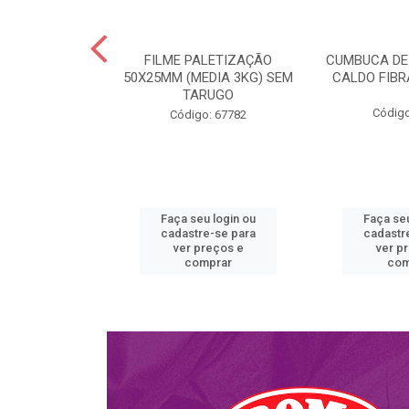
A ISOPOR
FILME PALETIZAÇÃO
CUMBUCA DE
R COM TAMPA
50X25MM (MEDIA 3KG) SEM
CALDO FIB
ORIAS M900
TARUGO
RAT...
Código
Código: 67782
o: 58701
u login ou
Faça seu login ou
Faça seu
e-se para
cadastre-se para
cadastr
reços e
ver preços e
ver p
mprar
comprar
com