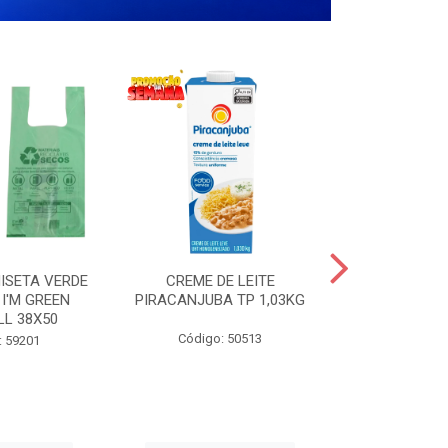
ISETA VERDE
CREME DE LEITE
COPO PL
I'M GREEN
PIRACANJUBA TP 1,03KG
CRISTA
LL 38X50
TRANSPARE
200
Código: 50513
: 59201
Código: