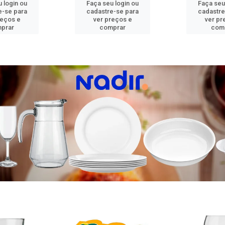
 login ou
Faça seu login ou
Faça seu
e-se para
cadastre-se para
cadastre
reços e
ver preços e
ver pr
prar
comprar
com