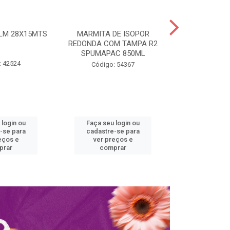
ILM 28X15MTS
MARMITA DE ISOPOR
MARMITA ISO
REDONDA COM TAMPA R2
COM TAMPA 
SPUMAPAC 850ML
SPUM
: 42524
Código: 54367
Código:
 login ou
Faça seu login ou
Faça seu 
-se para
cadastre-se para
cadastre
eços e
ver preços e
ver pr
prar
comprar
comp