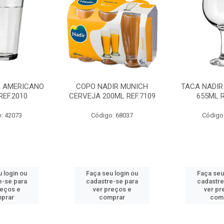
R AMERICANO
COPO NADIR MUNICH
TACA NADIR
REF.2010
CERVEJA 200ML REF.7109
655ML R
: 42073
Código: 68037
Código
 login ou
Faça seu login ou
Faça seu
e-se para
cadastre-se para
cadastre
reços e
ver preços e
ver pr
prar
comprar
com