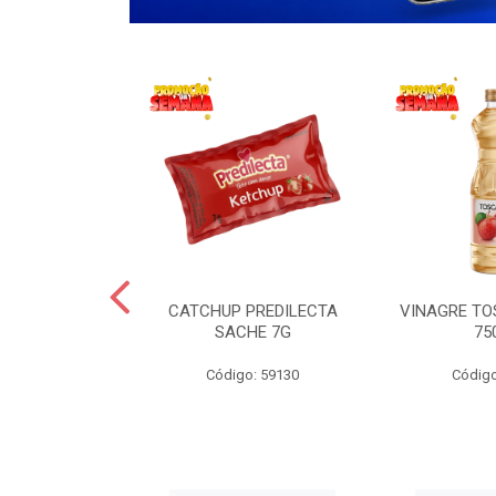
 LANCHERO
CATCHUP PREDILECTA
VINAGRE T
AO 3KG
SACHE 7G
75
o: 59194
Código: 59130
Código