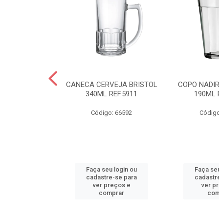
R AMERICANO
CANECA CERVEJA BRISTOL
COPO NADI
L REF.2310
340ML REF.5911
190ML 
o: 66590
Código: 66592
Código
u login ou
Faça seu login ou
Faça seu
e-se para
cadastre-se para
cadastr
reços e
ver preços e
ver p
mprar
comprar
com