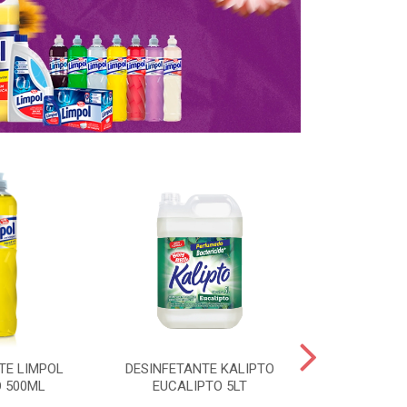
TE LIMPOL
DESINFETANTE KALIPTO
SAPOLIO R
 500ML
EUCALIPTO 5LT
CLORO