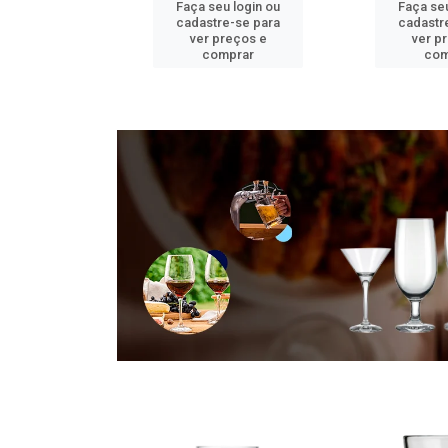
u login ou
Faça seu login ou
Faça seu
e-se para
cadastre-se para
cadastr
reços e
ver preços e
ver p
mprar
comprar
com