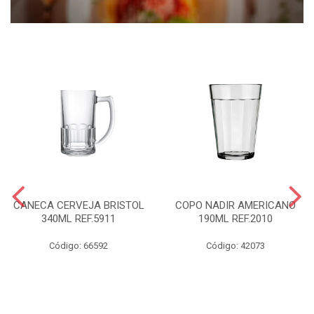
CANECA CERVEJA BRISTOL
COPO NADIR AMERICANO
340ML REF.5911
190ML REF.2010
Código: 66592
Código: 42073