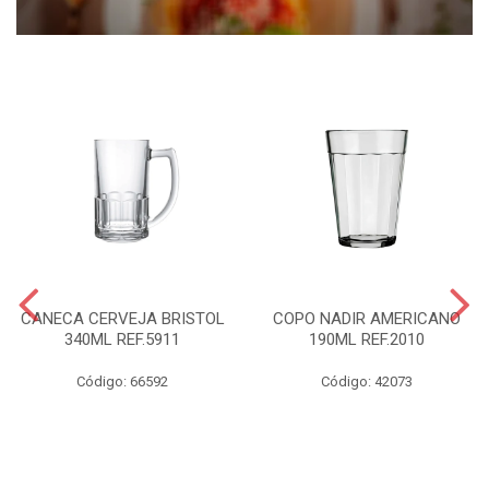
CANECA CERVEJA BRISTOL
COPO NADIR AMERICANO
340ML REF.5911
190ML REF.2010
Código: 66592
Código: 42073