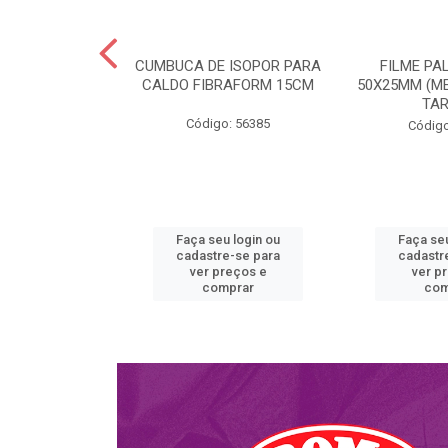
MARELA 10PE-
CUMBUCA DE ISOPOR PARA
FILME PA
27,3 CM DARNEL
CALDO FIBRAFORM 15CM
50X25MM (ME
TA
o: 55714
Código: 56385
Código
u login ou
Faça seu login ou
Faça seu
e-se para
cadastre-se para
cadastr
reços e
ver preços e
ver p
mprar
comprar
com