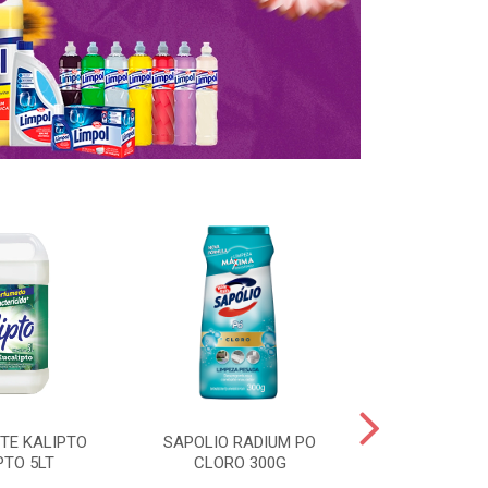
TE KALIPTO
SAPOLIO RADIUM PO
SAPOLIO RADI
PTO 5LT
CLORO 300G
30