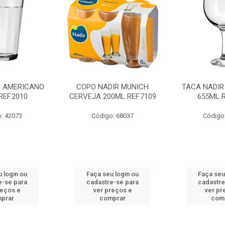
R AMERICANO
COPO NADIR MUNICH
TACA NADIR
REF.2010
CERVEJA 200ML REF.7109
655ML R
: 42073
Código: 68037
Código
 login ou
Faça seu login ou
Faça seu
e-se para
cadastre-se para
cadastre
reços e
ver preços e
ver pr
prar
comprar
com