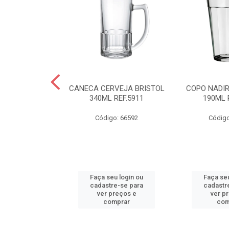
R AMERICANO
CANECA CERVEJA BRISTOL
COPO NADI
L REF.2310
340ML REF.5911
190ML 
o: 66590
Código: 66592
Código
u login ou
Faça seu login ou
Faça seu
e-se para
cadastre-se para
cadastr
reços e
ver preços e
ver p
mprar
comprar
com