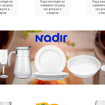
 login ou
Faça seu login ou
Faça seu
e-se para
cadastre-se para
cadastre
reços e
ver preços e
ver pr
prar
comprar
com