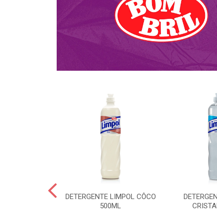
NTE KALIPTO
DETERGENTE LIMPOL CÔCO
DETERGEN
PTO 750ML
500ML
CRISTA