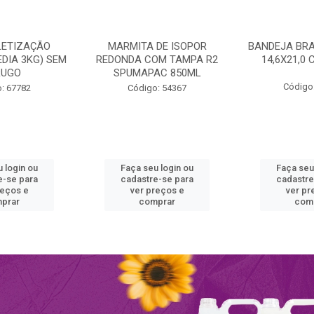
LETIZAÇÃO
MARMITA DE ISOPOR
BANDEJA BRA
DIA 3KG) SEM
REDONDA COM TAMPA R2
14,6X21,0
RUGO
SPUMAPAC 850ML
Código
: 67782
Código: 54367
 login ou
Faça seu login ou
Faça seu
e-se para
cadastre-se para
cadastre
reços e
ver preços e
ver pr
prar
comprar
com