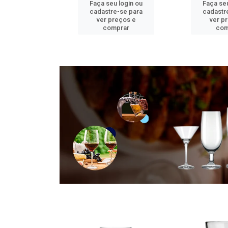
u login ou
Faça seu login ou
Faça seu
e-se para
cadastre-se para
cadastr
reços e
ver preços e
ver p
mprar
comprar
com