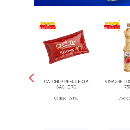
 LANCHERO
CATCHUP PREDILECTA
VINAGRE T
AO 3KG
SACHE 7G
75
o: 59194
Código: 59130
Código