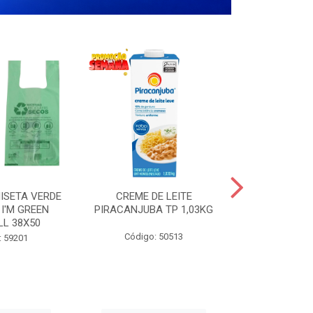
ISETA VERDE
CREME DE LEITE
COPO PL
I'M GREEN
PIRACANJUBA TP 1,03KG
CRISTA
LL 38X50
TRANSPARE
200
Código: 50513
: 59201
Código: