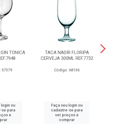
 GIN TONICA
TACA NADIR FLORIPA
TIGELA NADI
EF.7948
CERVEJA 300ML REF.7732
COM TAMP
REF.
: 57379
Código: 68136
Código:
 login ou
Faça seu login ou
Faça seu 
-se para
cadastre-se para
cadastre
eços e
ver preços e
ver pr
prar
comprar
comp