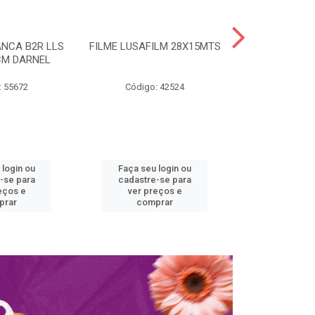
NCA B2R LLS
FILME LUSAFILM 28X15MTS
MARMITA ISO
 CM DARNEL
COM TAMPA 
SPUM
: 55672
Código: 42524
Código:
 login ou
Faça seu login ou
Faça seu 
-se para
cadastre-se para
cadastre
eços e
ver preços e
ver pr
prar
comprar
comp