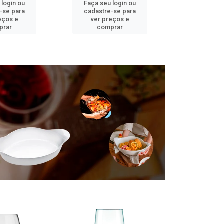
 login ou
Faça seu login ou
Faça seu 
-se para
cadastre-se para
cadastre
eços e
ver preços e
ver pr
prar
comprar
comp