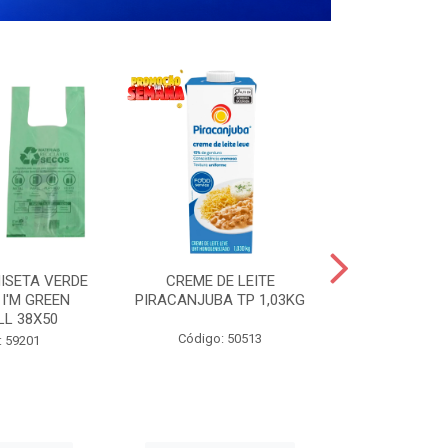
ISETA VERDE
CREME DE LEITE
COPO PL
I'M GREEN
PIRACANJUBA TP 1,03KG
CRISTA
LL 38X50
TRANSPARE
200
Código: 50513
: 59201
Código: