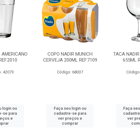
R AMERICANO
COPO NADIR MUNICH
TACA NADIR
REF.2010
CERVEJA 200ML REF.7109
655ML R
: 42073
Código: 68037
Código
 login ou
Faça seu login ou
Faça seu
e-se para
cadastre-se para
cadastre
reços e
ver preços e
ver pr
prar
comprar
com