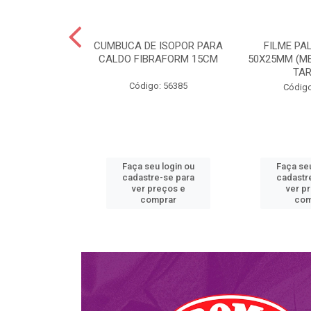
BURGUER H01
CUMBUCA DE ISOPOR PARA
FILME PA
ULTRATHERM
CALDO FIBRAFORM 15CM
50X25MM (ME
TA
o: 51763
Código: 56385
Código
u login ou
Faça seu login ou
Faça seu
e-se para
cadastre-se para
cadastr
reços e
ver preços e
ver p
mprar
comprar
com