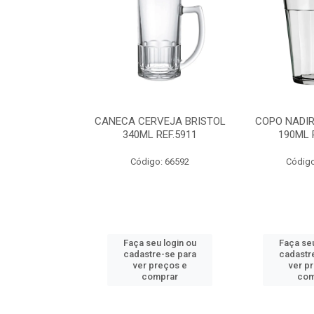
IR FLORIPA
CANECA CERVEJA BRISTOL
COPO NADI
0ML REF.7732
340ML REF.5911
190ML 
o: 68136
Código: 66592
Código
u login ou
Faça seu login ou
Faça seu
e-se para
cadastre-se para
cadastr
reços e
ver preços e
ver p
mprar
comprar
com