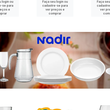
 login ou
Faça seu login ou
Faça seu
e-se para
cadastre-se para
cadastre
reços e
ver preços e
ver pr
prar
comprar
com