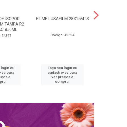
DE ISOPOR
FILME LUSAFILM 28X15MTS
MARMITA ISO
M TAMPA R2
COM TAMPA 
C 850ML
SPUM
Código: 42524
: 54367
Código:
 login ou
Faça seu login ou
Faça seu 
-se para
cadastre-se para
cadastre
eços e
ver preços e
ver pr
prar
comprar
comp