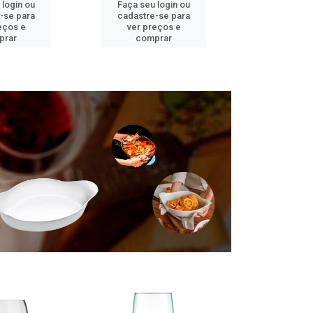
 login ou
Faça seu login ou
Faça seu 
-se para
cadastre-se para
cadastre
eços e
ver preços e
ver pr
prar
comprar
comp