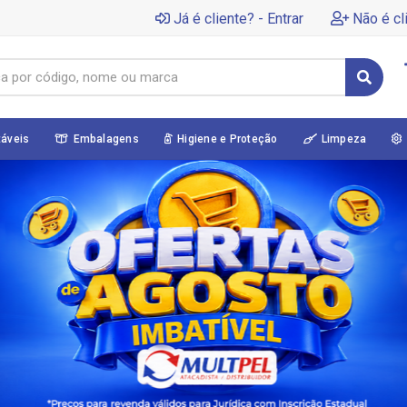
Já é cliente? - Entrar
Não é cl
táveis
Embalagens
Higiene e Proteção
Limpeza