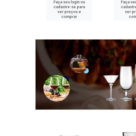
u login ou
Faça seu login ou
Faça seu
e-se para
cadastre-se para
cadastr
reços e
ver preços e
ver p
mprar
comprar
com