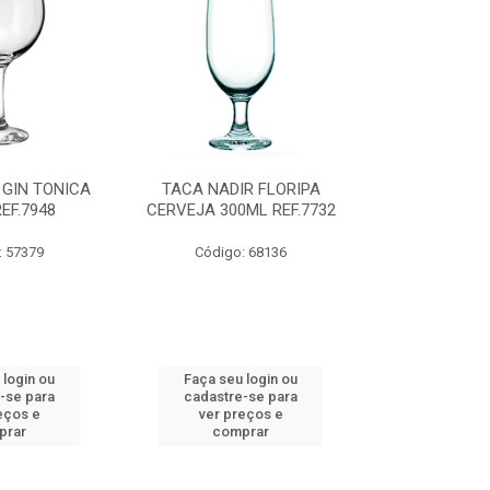
 GIN TONICA
TACA NADIR FLORIPA
CANECA CERV
EF.7948
CERVEJA 300ML REF.7732
340ML R
: 57379
Código: 68136
Código:
 login ou
Faça seu login ou
Faça seu 
-se para
cadastre-se para
cadastre
eços e
ver preços e
ver pr
prar
comprar
comp