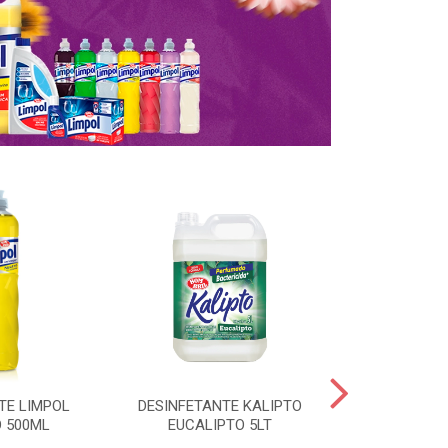
TE LIMPOL
DESINFETANTE KALIPTO
SAPOLIO R
 500ML
EUCALIPTO 5LT
CLORO