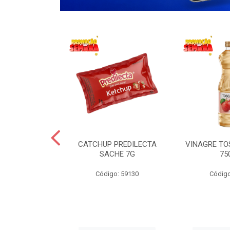
 LANCHERO
CATCHUP PREDILECTA
VINAGRE T
AO 3KG
SACHE 7G
75
o: 59194
Código: 59130
Código