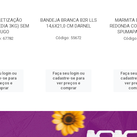
LETIZAÇÃO
BANDEJA BRANCA B2R LLS
MARMITA 
DIA 3KG) SEM
14,6X21,0 CM DARNEL
REDONDA CO
RUGO
SPUMAPA
Código: 55672
: 67782
Código
 login ou
Faça seu login ou
Faça seu
e-se para
cadastre-se para
cadastre
reços e
ver preços e
ver pr
prar
comprar
com