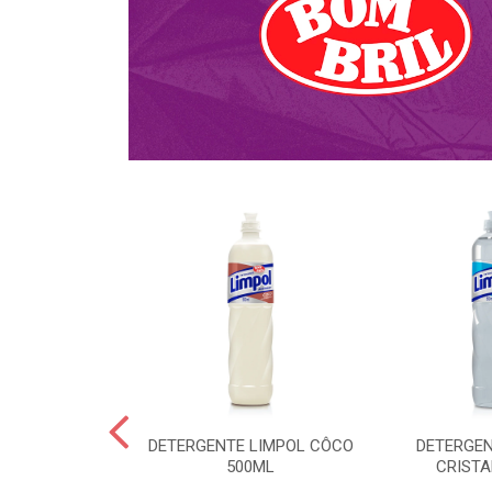
NTE KALIPTO
DETERGENTE LIMPOL CÔCO
DETERGEN
DA 750ML
500ML
CRISTA