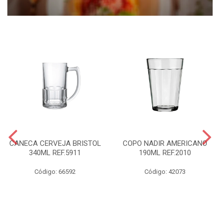
CANECA CERVEJA BRISTOL
COPO NADIR AMERICANO
340ML REF.5911
190ML REF.2010
Código: 66592
Código: 42073