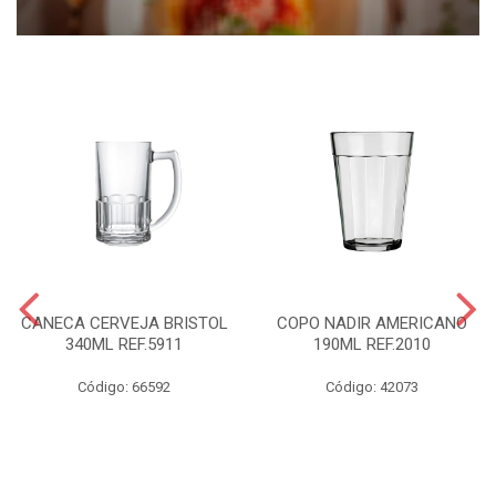
CANECA CERVEJA BRISTOL
COPO NADIR AMERICANO
340ML REF.5911
190ML REF.2010
Código: 66592
Código: 42073