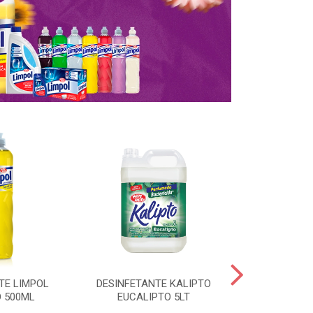
TE LIMPOL
DESINFETANTE KALIPTO
SAPOLIO R
 500ML
EUCALIPTO 5LT
CLORO