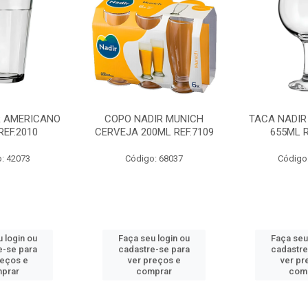
R AMERICANO
COPO NADIR MUNICH
TACA NADIR
REF.2010
CERVEJA 200ML REF.7109
655ML R
: 42073
Código: 68037
Código
 login ou
Faça seu login ou
Faça seu
e-se para
cadastre-se para
cadastre
reços e
ver preços e
ver pr
prar
comprar
com