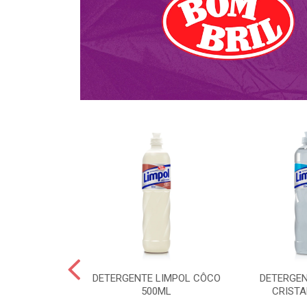
NTE KALIPTO
DETERGENTE LIMPOL CÔCO
DETERGEN
DA 750ML
500ML
CRISTA