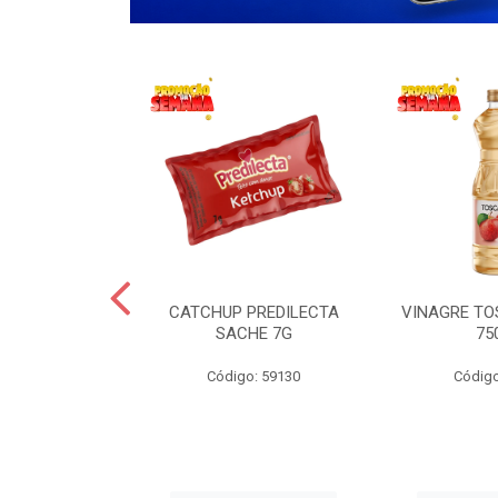
 LANCHERO
CATCHUP PREDILECTA
VINAGRE T
AO 3KG
SACHE 7G
75
o: 59194
Código: 59130
Código