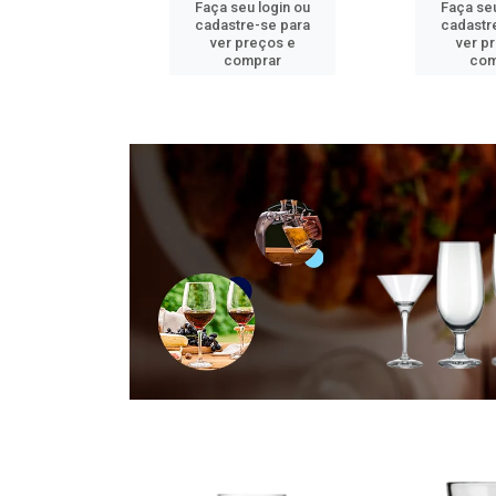
u login ou
Faça seu login ou
Faça seu
e-se para
cadastre-se para
cadastr
reços e
ver preços e
ver p
mprar
comprar
com