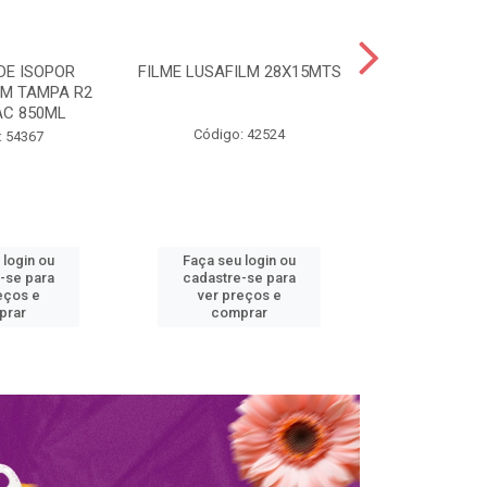
DE ISOPOR
FILME LUSAFILM 28X15MTS
MARMITA ISO
M TAMPA R2
COM TAMPA 
C 850ML
SPUM
Código: 42524
: 54367
Código:
 login ou
Faça seu login ou
Faça seu 
-se para
cadastre-se para
cadastre
eços e
ver preços e
ver pr
prar
comprar
comp