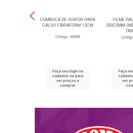
BURGUER H01
CUMBUCA DE ISOPOR PARA
FILME PA
ULTRATHERM
CALDO FIBRAFORM 15CM
50X25MM (ME
TA
o: 51763
Código: 56385
Código
u login ou
Faça seu login ou
Faça seu
e-se para
cadastre-se para
cadastr
reços e
ver preços e
ver p
mprar
comprar
com