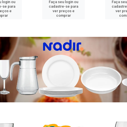
 login ou
Faça seu login ou
Faça seu
e-se para
cadastre-se para
cadastre
reços e
ver preços e
ver pr
prar
comprar
com