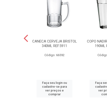
R AMERICANO
CANECA CERVEJA BRISTOL
COPO NADI
L REF.2310
340ML REF.5911
190ML 
o: 66590
Código: 66592
Código
u login ou
Faça seu login ou
Faça seu
e-se para
cadastre-se para
cadastr
reços e
ver preços e
ver p
mprar
comprar
com