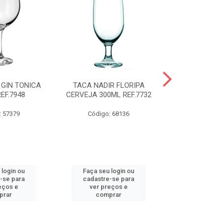
 GIN TONICA
TACA NADIR FLORIPA
TIGELA NADI
EF.7948
CERVEJA 300ML REF.7732
COM TAMP
REF.
: 57379
Código: 68136
Código:
 login ou
Faça seu login ou
Faça seu 
-se para
cadastre-se para
cadastre
eços e
ver preços e
ver pr
prar
comprar
comp