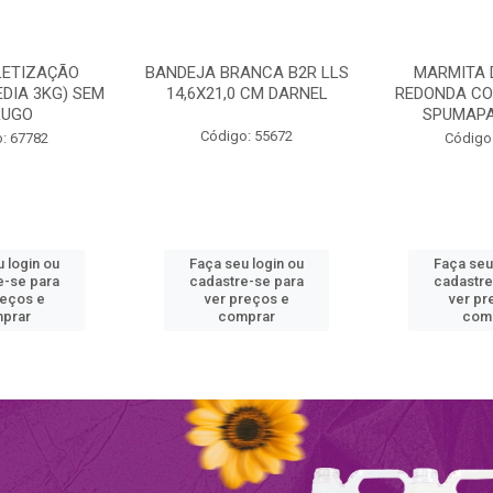
LETIZAÇÃO
BANDEJA BRANCA B2R LLS
MARMITA 
DIA 3KG) SEM
14,6X21,0 CM DARNEL
REDONDA CO
RUGO
SPUMAPA
Código: 55672
: 67782
Código
 login ou
Faça seu login ou
Faça seu
e-se para
cadastre-se para
cadastre
reços e
ver preços e
ver pr
prar
comprar
com