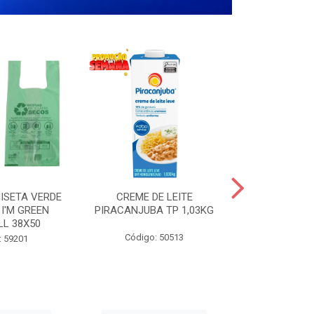
ISETA VERDE
CREME DE LEITE
COPO PL
I'M GREEN
PIRACANJUBA TP 1,03KG
CRISTA
LL 38X50
TRANSPARE
200
Código: 50513
: 59201
Código: