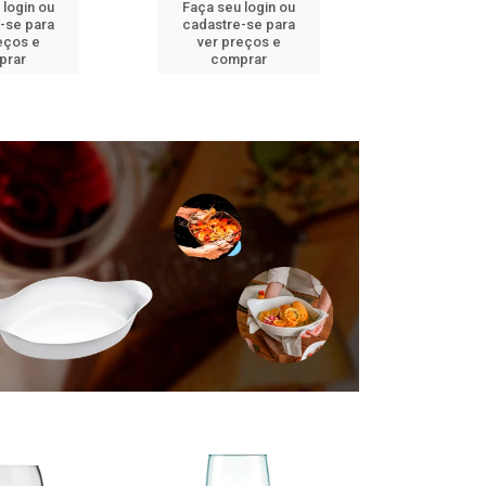
 login ou
Faça seu login ou
Faça seu 
-se para
cadastre-se para
cadastre
eços e
ver preços e
ver pr
prar
comprar
comp