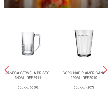
CANECA CERVEJA BRISTOL
COPO NADIR AMERICANO
340ML REF.5911
190ML REF.2010
Código: 66592
Código: 42073