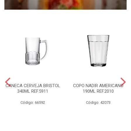
CANECA CERVEJA BRISTOL
COPO NADIR AMERICANO
340ML REF.5911
190ML REF.2010
Código: 66592
Código: 42073