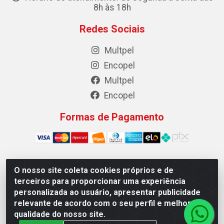
8h às 18h
Redes Sociais
Multpel
Encopel
Multpel
Encopel
Formas de Pagamento
O nosso site coleta cookies próprios e de
Multpel Comercio de Papeis e Embalagens LTDA - Rua
terceiros para proporcionar uma experiência
Antônio Pedro Carleto, 56 – Vila Rica, Cachoeiro de
personalizada ao usuário, apresentar publicidade
Itapemirim/ES -CEP 29301-200 - CNPJ 02.262.785/0001-04
relevante de acordo com o seu perfil e melhorar a
qualidade do nosso site.