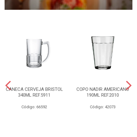
CANECA CERVEJA BRISTOL
COPO NADIR AMERICANO
340ML REF.5911
190ML REF.2010
Código: 66592
Código: 42073