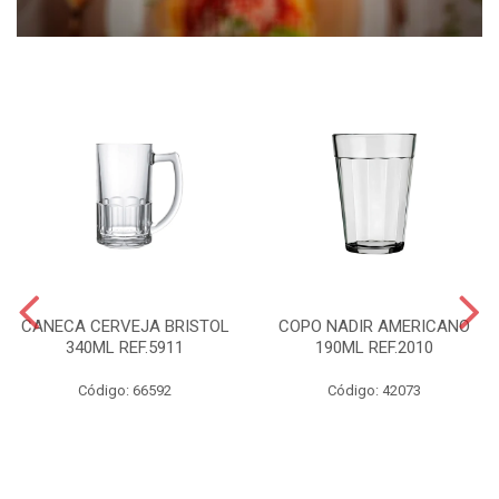
CANECA CERVEJA BRISTOL
COPO NADIR AMERICANO
340ML REF.5911
190ML REF.2010
Código: 66592
Código: 42073