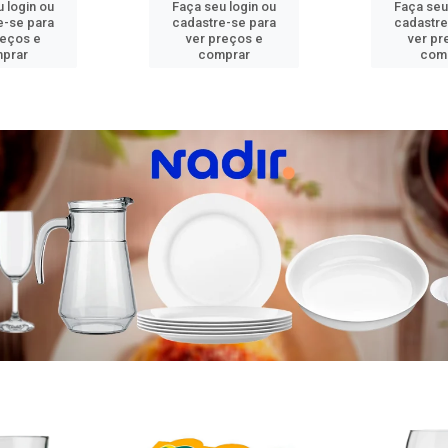
 login ou
Faça seu login ou
Faça seu
e-se para
cadastre-se para
cadastre
reços e
ver preços e
ver pr
prar
comprar
com