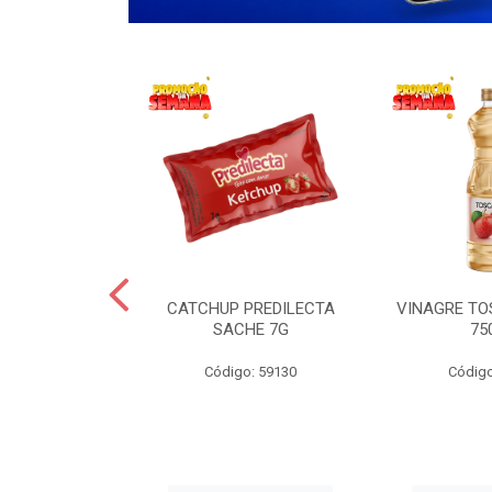
 LANCHERO
CATCHUP PREDILECTA
VINAGRE T
AO 3KG
SACHE 7G
75
o: 59194
Código: 59130
Código