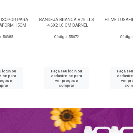
 ISOPOR PARA
BANDEJA BRANCA B2R LLS
FILME LUSAF
RAFORM 15CM
14,6X21,0 CM DARNEL
: 56385
Código: 55672
Código
 login ou
Faça seu login ou
Faça seu
e-se para
cadastre-se para
cadastre
reços e
ver preços e
ver pr
prar
comprar
com