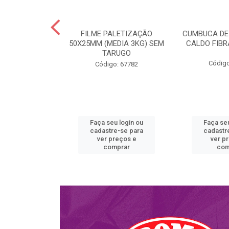
A ISOPOR
FILME PALETIZAÇÃO
CUMBUCA DE
R COM TAMPA
50X25MM (MEDIA 3KG) SEM
CALDO FIB
ORIAS M900
TARUGO
RAT...
Código
Código: 67782
o: 58701
u login ou
Faça seu login ou
Faça seu
e-se para
cadastre-se para
cadastr
reços e
ver preços e
ver p
mprar
comprar
com