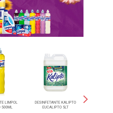
TE LIMPOL
DESINFETANTE KALIPTO
SAPOLIO R
 500ML
EUCALIPTO 5LT
CLORO