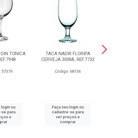
 GIN TONICA
TACA NADIR FLORIPA
TIGELA NADI
EF.7948
CERVEJA 300ML REF.7732
COM TAMP
REF.
: 57379
Código: 68136
Código:
 login ou
Faça seu login ou
Faça seu 
-se para
cadastre-se para
cadastre
eços e
ver preços e
ver pr
prar
comprar
comp