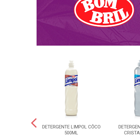
NTE KALIPTO
DETERGENTE LIMPOL CÔCO
DETERGEN
DA 750ML
500ML
CRISTA