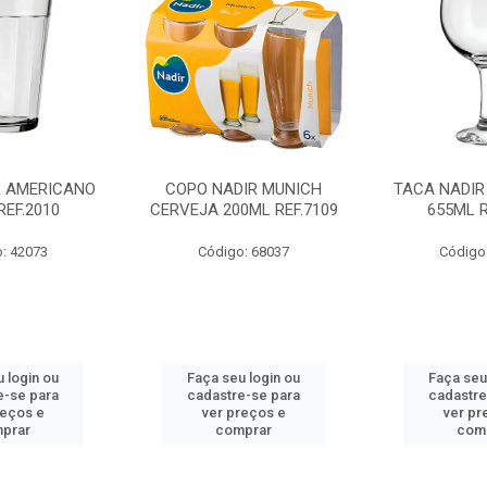
R AMERICANO
COPO NADIR MUNICH
TACA NADIR
REF.2010
CERVEJA 200ML REF.7109
655ML R
: 42073
Código: 68037
Código
 login ou
Faça seu login ou
Faça seu
e-se para
cadastre-se para
cadastre
reços e
ver preços e
ver pr
prar
comprar
com