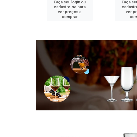
u login ou
Faça seu login ou
Faça seu
e-se para
cadastre-se para
cadastr
reços e
ver preços e
ver p
mprar
comprar
com