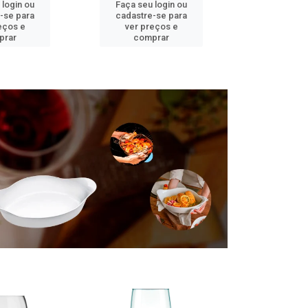
 login ou
Faça seu login ou
Faça seu 
-se para
cadastre-se para
cadastre
eços e
ver preços e
ver pr
prar
comprar
comp