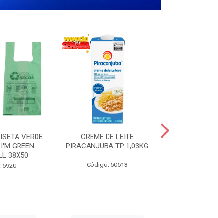
ISETA VERDE
CREME DE LEITE
COPO PL
I'M GREEN
PIRACANJUBA TP 1,03KG
CRISTA
LL 38X50
TRANSPARE
200
Código: 50513
: 59201
Código: