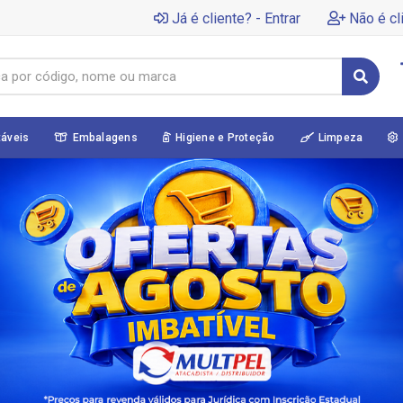
Já é cliente? - Entrar
Não é cl
táveis
Embalagens
Higiene e Proteção
Limpeza