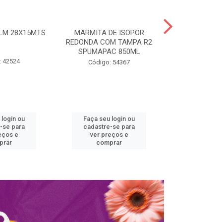
ILM 28X15MTS
MARMITA DE ISOPOR
MARMITA ISO
REDONDA COM TAMPA R2
COM TAMPA 
SPUMAPAC 850ML
SPUM
: 42524
Código: 54367
Código:
 login ou
Faça seu login ou
Faça seu 
-se para
cadastre-se para
cadastre
eços e
ver preços e
ver pr
prar
comprar
comp