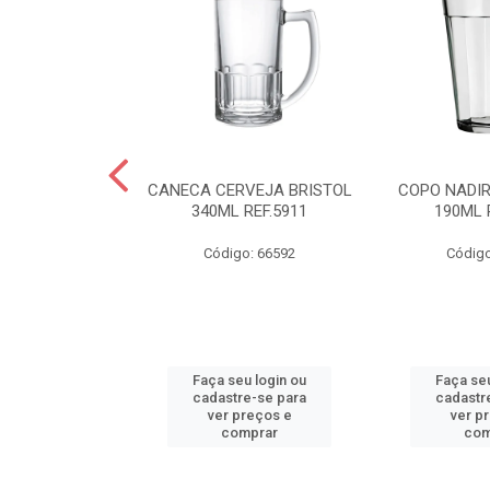
R AMERICANO
CANECA CERVEJA BRISTOL
COPO NADI
L REF.2310
340ML REF.5911
190ML 
o: 66590
Código: 66592
Código
u login ou
Faça seu login ou
Faça seu
e-se para
cadastre-se para
cadastr
reços e
ver preços e
ver p
mprar
comprar
com