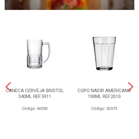
CANECA CERVEJA BRISTOL
COPO NADIR AMERICANO
340ML REF.5911
190ML REF.2010
Código: 66592
Código: 42073