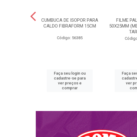
BURGUER H01
CUMBUCA DE ISOPOR PARA
FILME PA
ULTRATHERM
CALDO FIBRAFORM 15CM
50X25MM (ME
TA
o: 51763
Código: 56385
Código
u login ou
Faça seu login ou
Faça seu
e-se para
cadastre-se para
cadastr
reços e
ver preços e
ver p
mprar
comprar
com