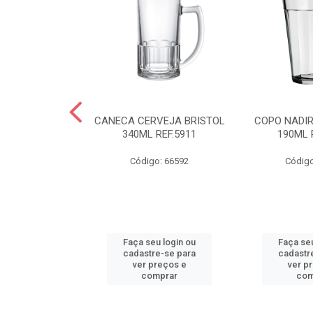
R AMERICANO
CANECA CERVEJA BRISTOL
COPO NADI
L REF.2310
340ML REF.5911
190ML 
o: 66590
Código: 66592
Código
u login ou
Faça seu login ou
Faça seu
e-se para
cadastre-se para
cadastr
reços e
ver preços e
ver p
mprar
comprar
com