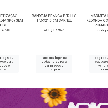
LETIZAÇÃO
BANDEJA BRANCA B2R LLS
MARMITA 
DIA 3KG) SEM
14,6X21,0 CM DARNEL
REDONDA CO
RUGO
SPUMAPA
Código: 55672
: 67782
Código
 login ou
Faça seu login ou
Faça seu
e-se para
cadastre-se para
cadastre
reços e
ver preços e
ver pr
prar
comprar
com