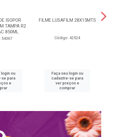
DE ISOPOR
FILME LUSAFILM 28X15MTS
MARMITA ISO
M TAMPA R2
COM TAMPA 
C 850ML
SPUM
Código: 42524
: 54367
Código:
 login ou
Faça seu login ou
Faça seu 
-se para
cadastre-se para
cadastre
eços e
ver preços e
ver pr
prar
comprar
comp