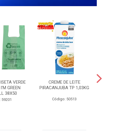
ISETA VERDE
CREME DE LEITE
COPO PL
I'M GREEN
PIRACANJUBA TP 1,03KG
CRISTA
LL 38X50
TRANSPARE
200
Código: 50513
: 59201
Código: