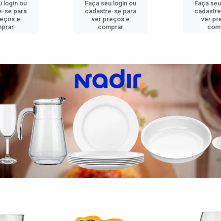
 login ou
Faça seu login ou
Faça seu
e-se para
cadastre-se para
cadastre
reços e
ver preços e
ver pr
prar
comprar
com