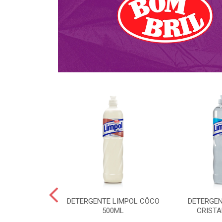
NTE KALIPTO
DETERGENTE LIMPOL CÔCO
DETERGEN
DA 750ML
500ML
CRISTA