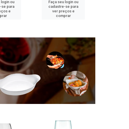
 login ou
Faça seu login ou
Faça seu 
-se para
cadastre-se para
cadastre
eços e
ver preços e
ver pr
prar
comprar
comp