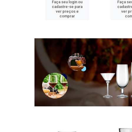
u login ou
Faça seu login ou
Faça seu
e-se para
cadastre-se para
cadastr
reços e
ver preços e
ver p
mprar
comprar
com