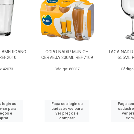
R AMERICANO
COPO NADIR MUNICH
TACA NADIR
REF.2010
CERVEJA 200ML REF.7109
655ML R
: 42073
Código: 68037
Código
 login ou
Faça seu login ou
Faça seu
e-se para
cadastre-se para
cadastre
reços e
ver preços e
ver pr
prar
comprar
com