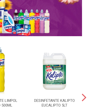
TE LIMPOL
DESINFETANTE KALIPTO
SAPOLIO R
 500ML
EUCALIPTO 5LT
CLORO