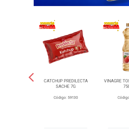
 LANCHERO
CATCHUP PREDILECTA
VINAGRE T
AO 3KG
SACHE 7G
75
o: 59194
Código: 59130
Código