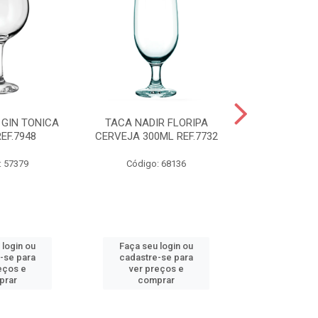
 GIN TONICA
TACA NADIR FLORIPA
TIGELA NADI
EF.7948
CERVEJA 300ML REF.7732
COM TAMP
REF.
: 57379
Código: 68136
Código:
 login ou
Faça seu login ou
Faça seu 
-se para
cadastre-se para
cadastre
eços e
ver preços e
ver pr
prar
comprar
comp