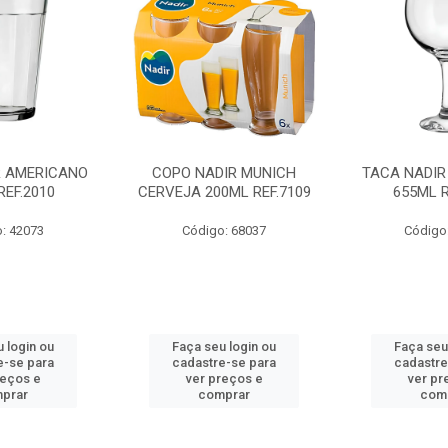
R AMERICANO
COPO NADIR MUNICH
TACA NADIR
REF.2010
CERVEJA 200ML REF.7109
655ML R
: 42073
Código: 68037
Código
 login ou
Faça seu login ou
Faça seu
e-se para
cadastre-se para
cadastre
reços e
ver preços e
ver pr
prar
comprar
com