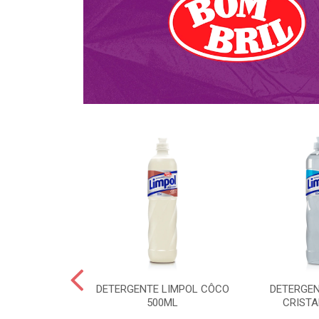
NTE KALIPTO
DETERGENTE LIMPOL CÔCO
DETERGEN
DA 750ML
500ML
CRISTA