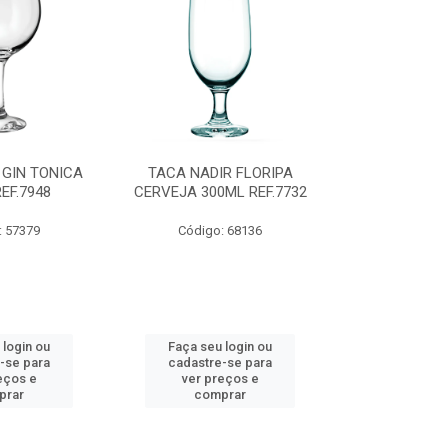
 GIN TONICA
TACA NADIR FLORIPA
CANECA CERV
EF.7948
CERVEJA 300ML REF.7732
340ML R
: 57379
Código: 68136
Código:
 login ou
Faça seu login ou
Faça seu 
-se para
cadastre-se para
cadastre
eços e
ver preços e
ver pr
prar
comprar
comp