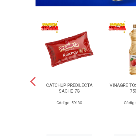
 LANCHERO
CATCHUP PREDILECTA
VINAGRE T
AO 3KG
SACHE 7G
75
o: 59194
Código: 59130
Código