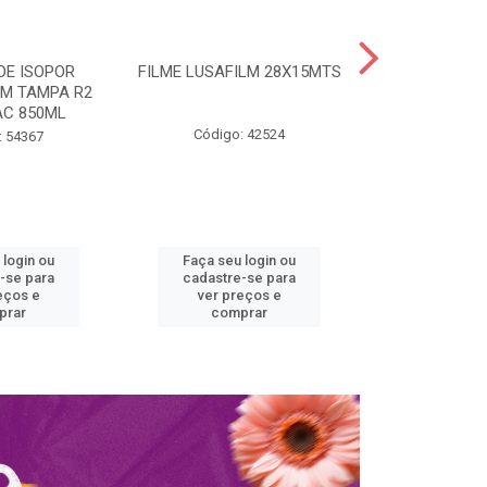
DE ISOPOR
FILME LUSAFILM 28X15MTS
PRATO DE
M TAMPA R2
FIBRAFO
C 850ML
Código: 42524
Código:
: 54367
 login ou
Faça seu login ou
Faça seu 
-se para
cadastre-se para
cadastre
eços e
ver preços e
ver pr
prar
comprar
comp