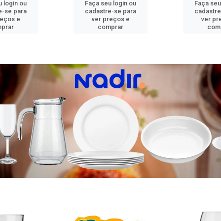
 login ou
Faça seu login ou
Faça seu
e-se para
cadastre-se para
cadastre
reços e
ver preços e
ver pr
prar
comprar
com