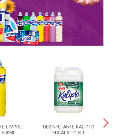
TE LIMPOL
DESINFETANTE KALIPTO
SAPOLIO R
 500ML
EUCALIPTO 5LT
CLORO