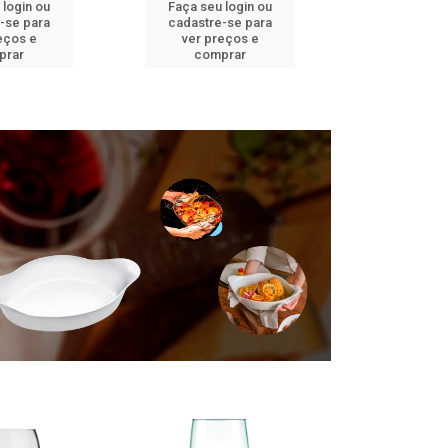
 login ou
Faça seu login ou
Faça seu 
-se para
cadastre-se para
cadastre
eços e
ver preços e
ver pr
prar
comprar
comp