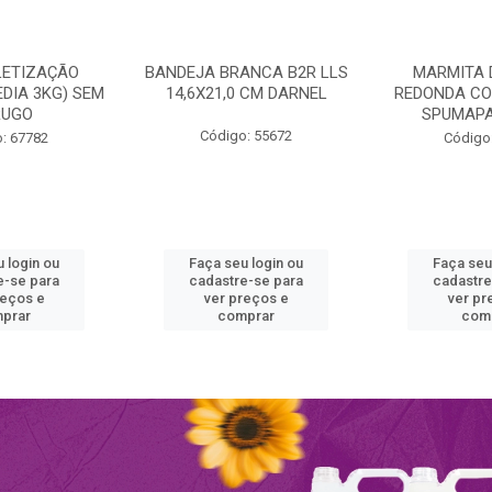
LETIZAÇÃO
BANDEJA BRANCA B2R LLS
MARMITA 
DIA 3KG) SEM
14,6X21,0 CM DARNEL
REDONDA CO
RUGO
SPUMAPA
Código: 55672
: 67782
Código
 login ou
Faça seu login ou
Faça seu
e-se para
cadastre-se para
cadastre
reços e
ver preços e
ver pr
prar
comprar
com