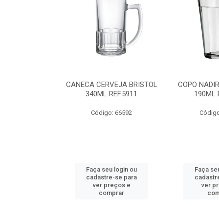
IR FLORIPA
CANECA CERVEJA BRISTOL
COPO NADI
0ML REF.7732
340ML REF.5911
190ML 
o: 68136
Código: 66592
Código
u login ou
Faça seu login ou
Faça seu
e-se para
cadastre-se para
cadastr
reços e
ver preços e
ver p
mprar
comprar
com