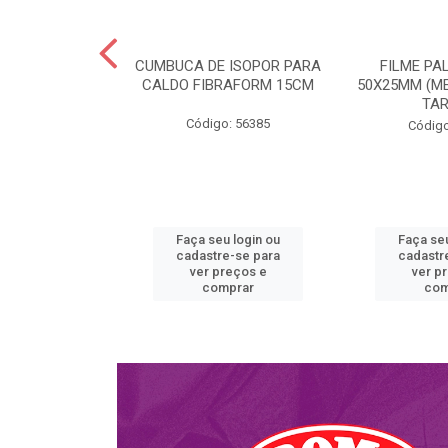
OFILM 38X800
CUMBUCA DE ISOPOR PARA
FILME PA
CALDO FIBRAFORM 15CM
50X25MM (ME
TA
o: 58431
Código: 56385
Código
u login ou
Faça seu login ou
Faça seu
e-se para
cadastre-se para
cadastr
reços e
ver preços e
ver p
mprar
comprar
com