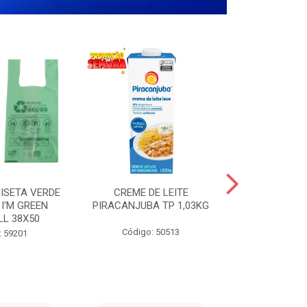
ISETA VERDE
CREME DE LEITE
COPO PL
I'M GREEN
PIRACANJUBA TP 1,03KG
CRISTA
LL 38X50
TRANSPARE
200
Código: 50513
: 59201
Código: