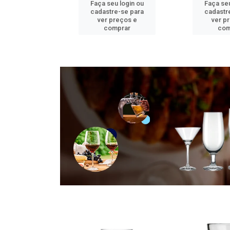
u login ou
Faça seu login ou
Faça seu
e-se para
cadastre-se para
cadastr
reços e
ver preços e
ver p
mprar
comprar
com