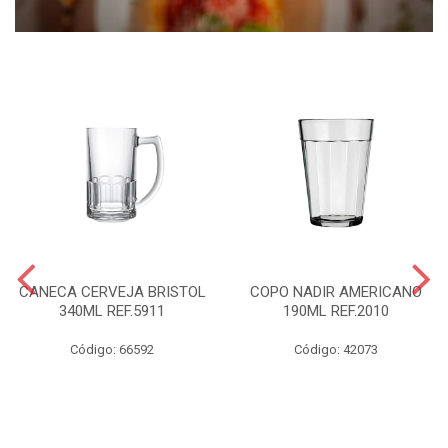
CANECA CERVEJA BRISTOL
COPO NADIR AMERICANO
340ML REF.5911
190ML REF.2010
Código: 66592
Código: 42073