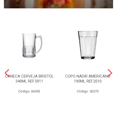
CANECA CERVEJA BRISTOL
COPO NADIR AMERICANO
340ML REF.5911
190ML REF.2010
Código: 66592
Código: 42073